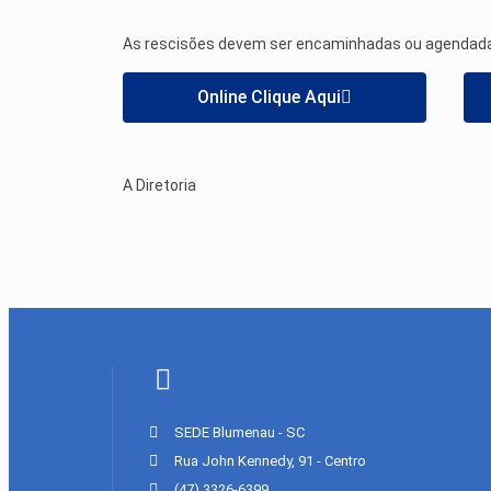
As rescisões devem ser encaminhadas ou agendadas
Online Clique Aqui
A Diretoria
SEDE Blumenau - SC
Rua John Kennedy, 91 - Centro
(47) 3326-6399