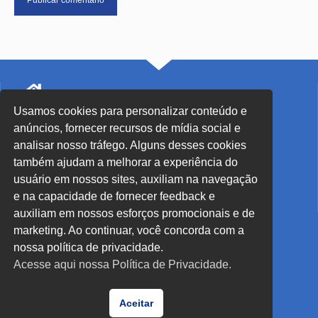
Usamos cookies para personalizar conteúdo e
SEDE Blumenau - SC
anúncios, fornecer recursos de mídia social e
Rua John Kennedy, 91 - Centro
analisar nosso tráfego. Alguns desses cookies
também ajudam a melhorar a experiência do
(47) 3326-6399
usuário em nossos sites, auxiliam na navegação
sec.blumenau@secblumenau.com.br
e na capacidade de fornecer feedback e
Desenvolvido por
Direta Sistemas /
Designed by Freepik
auxiliam em nossos esforços promocionais e de
marketing. Ao continuar, você concorda com a
nossa política de privacidade.
Horários de atendimento: Blumenau/SC:
Acesse aqui nossa Política de Privacidade.
Segunda à quinta-feira: 8:00h às 12:00h / 13:00 às 16:30h
Sexta-feira: 8:00h às 12:00h
Aceitar