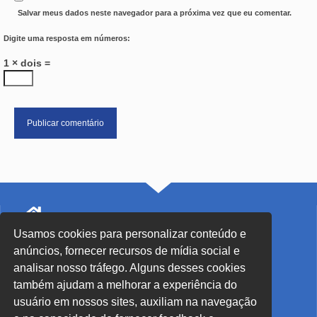
Salvar meus dados neste navegador para a próxima vez que eu comentar.
Digite uma resposta em números:
1 × dois =
Usamos cookies para personalizar conteúdo e
SEDE Blumenau - SC
anúncios, fornecer recursos de mídia social e
Rua John Kennedy, 91 - Centro
analisar nosso tráfego. Alguns desses cookies
também ajudam a melhorar a experiência do
(47) 3326-6399
usuário em nossos sites, auxiliam na navegação
sec.blumenau@secblumenau.com.br