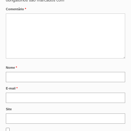
obrigatórios são marcados com
*
Comentário
*
Nome
*
E-mail
*
Site