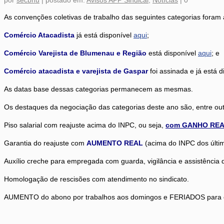
por
secbnu
|
postado em:
Avisos APP Sindical
,
Notícias
|
0
As convenções coletivas de trabalho das seguintes categorias foram
Comércio Atacadista
já está disponível
aqui
;
Comércio Varejista de Blumenau e Região
está disponível
aqui
; e
Comércio atacadista e varejista de Gaspar
foi assinada e já está 
As datas base dessas categorias permanecem as mesmas.
Os destaques da negociação das categorias deste ano são, entre out
Piso salarial com reajuste acima do INPC, ou seja,
com GANHO RE
Garantia do reajuste com
AUMENTO REAL
(acima do INPC dos últi
Auxílio creche para empregada com guarda, vigilância e assistência 
Homologação de rescisões com atendimento no sindicato.
AUMENTO do abono por trabalhos aos domingos e FERIADOS para os