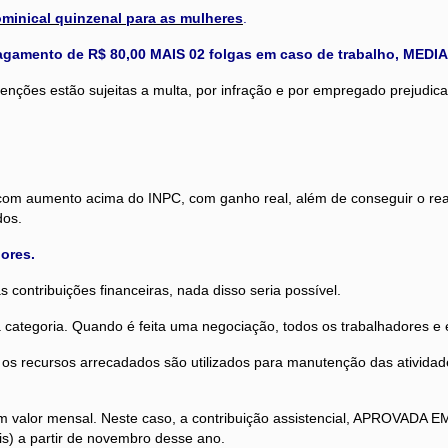
minical quinzenal para as mulheres
.
 pagamento de R$ 80,00 MAIS 02 folgas em caso de trabalho, ME
nções estão sujeitas a multa, por infração e por empregado prejudica
s com aumento acima do INPC, com ganho real, além de conseguir o re
dos.
ores.
ontribuições financeiras, nada disso seria possível.
categoria. Quando é feita uma negociação, todos os trabalhadores e 
s recursos arrecadados são utilizados para manutenção das atividades
um valor mensal. Neste caso, a contribuição assistencial, APROVA
s) a partir de novembro desse ano.