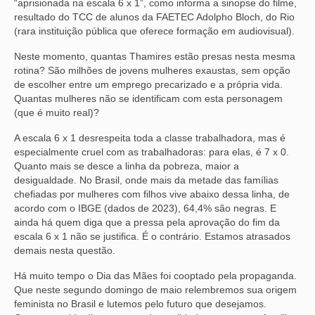
“aprisionada na escala 6 x 1”, como informa a sinopse do filme,
resultado do TCC de alunos da FAETEC Adolpho Bloch, do Rio
(rara instituição pública que oferece formação em audiovisual).
Neste momento, quantas Thamires estão presas nesta mesma
rotina? São milhões de jovens mulheres exaustas, sem opção
de escolher entre um emprego precarizado e a própria vida.
Quantas mulheres não se identificam com esta personagem
(que é muito real)?
A escala 6 x 1 desrespeita toda a classe trabalhadora, mas é
especialmente cruel com as trabalhadoras: para elas, é 7 x 0.
Quanto mais se desce a linha da pobreza, maior a
desigualdade. No Brasil, onde mais da metade das famílias
chefiadas por mulheres com filhos vive abaixo dessa linha, de
acordo com o IBGE (dados de 2023), 64,4% são negras. E
ainda há quem diga que a pressa pela aprovação do fim da
escala 6 x 1 não se justifica. É o contrário. Estamos atrasados
demais nesta questão.
Há muito tempo o Dia das Mães foi cooptado pela propaganda.
Que neste segundo domingo de maio relembremos sua origem
feminista no Brasil e lutemos pelo futuro que desejamos.