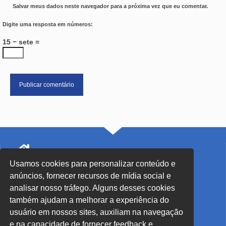
Salvar meus dados neste navegador para a próxima vez que eu comentar.
Digite uma resposta em números:
15 − sete =
Usamos cookies para personalizar conteúdo e
SEDE Blumenau - SC
anúncios, fornecer recursos de mídia social e
Rua John Kennedy, 91 - Centro
analisar nosso tráfego. Alguns desses cookies
também ajudam a melhorar a experiência do
(47) 3326-6399
usuário em nossos sites, auxiliam na navegação
sec.blumenau@secblumenau.com.br
e na capacidade de fornecer feedback e