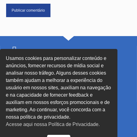
Usamos cookies para personalizar conteúdo e
SEDE Blumenau - SC
anúncios, fornecer recursos de mídia social e
Rua John Kennedy, 91 - Centro
analisar nosso tráfego. Alguns desses cookies
também ajudam a melhorar a experiência do
(47) 3326-6399
usuário em nossos sites, auxiliam na navegação
sec.blumenau@secblumenau.com.br
e na capacidade de fornecer feedback e
Desenvolvido por
Direta Sistemas /
Designed by Freepik
auxiliam em nossos esforços promocionais e de
marketing. Ao continuar, você concorda com a
nossa política de privacidade.
Horários de atendimento: Blumenau/SC:
Acesse aqui nossa Política de Privacidade.
Segunda à quinta-feira: 8:00h às 12:00h / 13:00 às 16:30h