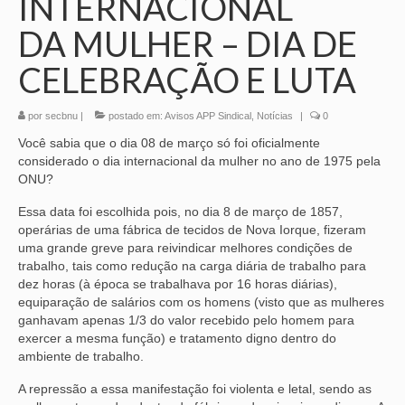
INTERNACIONAL
DA MULHER – DIA DE
CELEBRAÇÃO E LUTA
por
secbnu
|
postado em:
Avisos APP Sindical
,
Notícias
|
0
Você sabia que o dia 08 de março só foi oficialmente
considerado o dia internacional da mulher no ano de 1975 pela
ONU?
Essa data foi escolhida pois, no dia 8 de março de 1857,
operárias de uma fábrica de tecidos de Nova Iorque, fizeram
uma grande greve para reivindicar melhores condições de
trabalho, tais como redução na carga diária de trabalho para
dez horas (à época se trabalhava por 16 horas diárias),
equiparação de salários com os homens (visto que as mulheres
ganhavam apenas 1/3 do valor recebido pelo homem para
exercer a mesma função) e tratamento digno dentro do
ambiente de trabalho.
A repressão a essa manifestação foi violenta e letal, sendo as