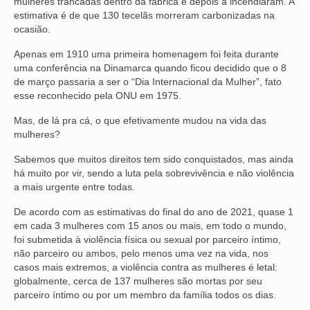
mulheres trancadas dentro da fábrica e depois a incendiaram. A
estimativa é de que 130 tecelãs morreram carbonizadas na
ocasião.
Apenas em 1910 uma primeira homenagem foi feita durante
uma conferência na Dinamarca quando ficou decidido que o 8
de março passaria a ser o “Dia Internacional da Mulher”, fato
esse reconhecido pela ONU em 1975.
Mas, de lá pra cá, o que efetivamente mudou na vida das
mulheres?
Sabemos que muitos direitos tem sido conquistados, mas ainda
há muito por vir, sendo a luta pela sobrevivência e não violência
a mais urgente entre todas.
De acordo com as estimativas do final do ano de 2021, quase 1
em cada 3 mulheres com 15 anos ou mais, em todo o mundo,
foi submetida à violência física ou sexual por parceiro íntimo,
não parceiro ou ambos, pelo menos uma vez na vida, nos
casos mais extremos, a violência contra as mulheres é letal:
globalmente, cerca de 137 mulheres são mortas por seu
parceiro íntimo ou por um membro da família todos os dias.