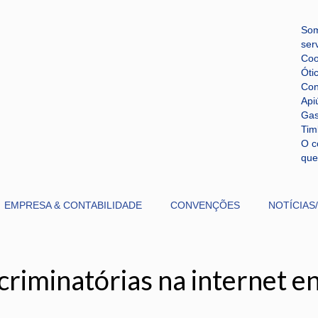
Som
ser
Coo
Óti
Con
Api
Gas
Tim
O c
que
EMPRESA & CONTABILIDADE
CONVENÇÕES
NOTÍCIAS
riminatórias na internet e