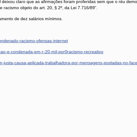
l deixou claro que as afirmações foram proferidas sem que o réu demon
e racismo objeto do art. 20, § 2º, da Lei 7.716/89”.
amento de dez salários mínimos.
condenado-racismo-ofensas-internet
ao-e-condenada-em-r-20-mil-por0racismo-recreativo
A9m-justa-causa-aplicada-trabalhadora-por-mensagens-postadas-no-fac