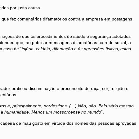
dos por justa causa.
a que fez comentários difamatórios contra a empresa em postagens
afirmações de que os procedimentos de saúde e segurança adotados
ntendeu que, ao publicar mensagens difamatórias na rede social, a
m caso de “
injúria, calúnia, difamação e às agressões físicas, estas
dor praticou discriminação e preconceito de raça, cor, religião e
entários:
os e, principalmente, nordestinos. (…) Não, não. Falo sério mesmo.
viço à humanidade. Menos um mossoroense no mundo
”.
incadeira de mau gosto em virtude dos nomes das pessoas aprovadas