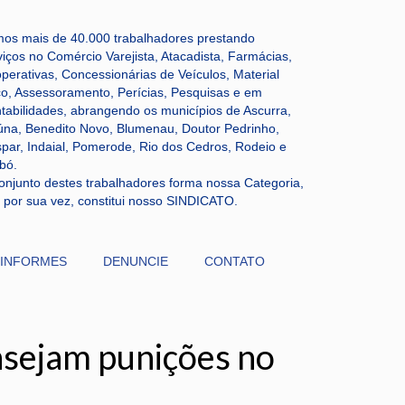
os mais de 40.000 trabalhadores prestando
viços no Comércio Varejista, Atacadista, Farmácias,
perativas, Concessionárias de Veículos, Material
co, Assessoramento, Perícias, Pesquisas e em
tabilidades, abrangendo os municípios de Ascurra,
úna, Benedito Novo, Blumenau, Doutor Pedrinho,
par, Indaial, Pomerode, Rio dos Cedros, Rodeio e
bó.
onjunto destes trabalhadores forma nossa Categoria,
 por sua vez, constitui nosso SINDICATO.
/INFORMES
DENUNCIE
CONTATO
nsejam punições no