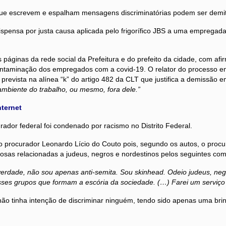
e escrevem e espalham mensagens discriminatórias podem ser demiti
spensa por justa causa aplicada pelo frigorífico JBS a uma empregad
 páginas da rede social da Prefeitura e do prefeito da cidade, com 
 contaminação dos empregados com a covid-19. O relator do processo e
prevista na alínea “k” do artigo 482 da CLT que justifica a demissão e
ambiente do trabalho, ou mesmo, fora dele.”
nternet
ador federal foi condenado por racismo no Distrito Federal.
 procurador Leonardo Lício do Couto pois, segundo os autos, o procura
uosas relacionadas a judeus, negros e nordestinos pelos seguintes com
rdade, não sou apenas anti-semita. Sou skinhead. Odeio judeus, negr
desses grupos que formam a escória da sociedade. (…) Farei um ser
ão tinha intenção de discriminar ninguém, tendo sido apenas uma br