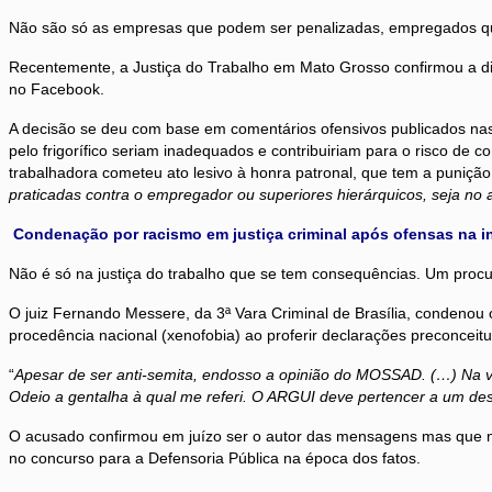
Não são só as empresas que podem ser penalizadas, empregados qu
Recentemente, a Justiça do Trabalho em Mato Grosso confirmou a di
no Facebook.
A decisão se deu com base em comentários ofensivos publicados nas
pelo frigorífico seriam inadequados e contribuiriam para o risco de
trabalhadora cometeu ato lesivo à honra patronal, que tem a punição 
praticadas contra o empregador ou superiores hierárquicos, seja no 
Condenação por racismo em justiça criminal após ofensas na i
Não é só na justiça do trabalho que se tem consequências. Um procur
O juiz Fernando Messere, da 3ª Vara Criminal de Brasília, condenou o
procedência nacional (xenofobia) ao proferir declarações preconceit
“
Apesar de ser anti-semita, endosso a opinião do MOSSAD. (…) Na ve
Odeio a gentalha à qual me referi. O ARGUI deve pertencer a um 
O acusado confirmou em juízo ser o autor das mensagens mas que n
no concurso para a Defensoria Pública na época dos fatos.