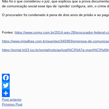
Não foi o que considerou o juiz, que explicou que a prova documenta
de comunicação social esse tipo de ‘opinião’ configura, sim, o crime d
O procurador foi condenado à pena de dois anos de prisão e ao pag
Fontes:
https://www.conjur.com.br/2014-ago-28/procurador-federal-
https://www.migalhas.com.br/quentes/345983/empresa-de-comunicac
https://portal.trt23.jus.br/portal/noticias/justi%C3%A7a-mant%C3%
Facebook
Twitter
Post anterior
Share
Próximo Post