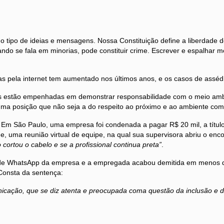
tipo de ideias e mensagens. Nossa Constituição define a liberdade de
quando se fala em minorias, pode constituir crime. Escrever e espalhar
as pela internet tem aumentado nos últimos anos, e os casos de assé
stão empenhadas em demonstrar responsabilidade com o meio ambien
uma posição que não seja a do respeito ao próximo e ao ambiente co
 Em São Paulo, uma empresa foi condenada a pagar R$ 20 mil, a título
o e, uma reunião virtual de equipe, na qual sua supervisora abriu o enc
 cortou o cabelo e se a profissional continua preta”
.
 de WhatsApp da empresa e a empregada acabou demitida em menos d
Consta da sentença:
ação, que se diz atenta e preocupada coma questão da inclusão e da